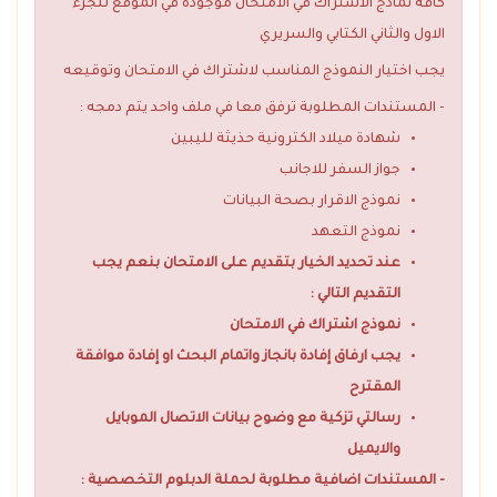
كافة نماذج الاشتراك في الامتحان موجوده في الموقع للجزء
الاول والثاني الكتابي والسريري
يجب اختيار النموذج المناسب لاشتراك في الامتحان وتوقيعه
- المستندات المطلوبة ترفق معا في ملف واحد يتم دمجه :
شهادة ميلاد الكترونية حذيثة لليبين
جواز السفر للاجانب
نموذج الاقرار بصحة البيانات
نموذج التعهد
عند تحديد الخيار بتقديم على الامتحان بنعم يجب
التقديم التالي :
نموذج اشتراك في الامتحان
يجب ارفاق إفادة بانجاز واتمام البحث او إفادة موافقة
المقترح
رسالتي تزكية مع وضوح بيانات الاتصال الموبايل
والايميل
- المستندات اضافية مطلوبة لحملة الدبلوم التخصصية :